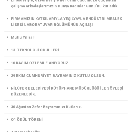
Emekleriyle, özverileriyle her daim gücümüze güç katan
çalışma arkadaşlarımızın Dünya Kadınlar Günü’nü kutladık.
FİRMAMIZIN KATKILARIYLA YEŞİLYAYLA ENDÜSTRİ MESLEK
LİSESİ LABORATUVAR BÖLÜMÜNÜN AÇILIŞI
Mutlu Yıllar !
13. TEKNOLOJİ ÖDÜLLERİ
10 KASIM ÖZLEMLE ANIYORUZ.
29 EKİM CUMHURİYET BAYRAMINIZ KUTLU OLSUN.
NİLÜFER BELEDİYESİ KÜTÜPHANE MÜDÜRLÜĞÜ İLE SÖYLEŞİ
DÜZENLEDİK.
30 Ağustos Zafer Bayramınızı Kutlarız.
Q1 ÖDÜL TÖRENİ