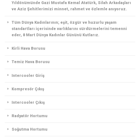
Yıldönümünde Gazi Mustafa Kemal Atatürk, Silah Arkadaşları
ve Aziz Şehitlerimizi minnet, rahmet ve özlemle anıyoruz.
Tüm Dünya Kadınlarının; eşit, özgür ve huzurlu yaşam
standartları içerisinde varlıklarını sürdürmelerini temenni
eder, 8 Mart Dünya Kadınlar Gününü Kutlarız.
Kirli Hava Borusu
Temiz Hava Borusu
Intercooler Giriş
Kompresör Çıkış
Intercooler Çıkış
Radyatör Hortumu
Soğutma Hortumu