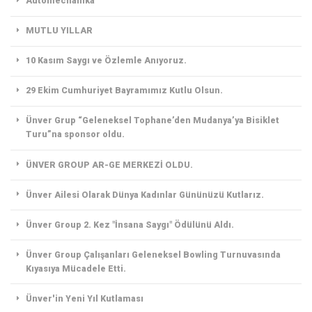
Automechanika
MUTLU YILLAR
10 Kasım Saygı ve Özlemle Anıyoruz.
29 Ekim Cumhuriyet Bayramımız Kutlu Olsun.
Ünver Grup “Geleneksel Tophane’den Mudanya’ya Bisiklet
Turu”na sponsor oldu.
ÜNVER GROUP AR-GE MERKEZİ OLDU.
Ünver Ailesi Olarak Dünya Kadınlar Gününüzü Kutlarız.
Ünver Group 2. Kez "İnsana Saygı" Ödülünü Aldı.
Ünver Group Çalışanları Geleneksel Bowling Turnuvasında
Kıyasıya Mücadele Etti.
Ünver'in Yeni Yıl Kutlaması