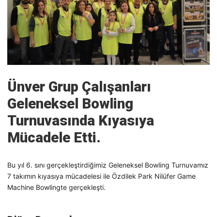
Ünver Grup Çalışanları
Geleneksel Bowling
Turnuvasında Kıyasıya
Mücadele Etti.
Bu yıl 6. sını gerçekleştirdiğimiz Geleneksel Bowling Turnuvamız
7 takımın kıyasıya mücadelesi ile Özdilek Park Nilüfer Game
Machine Bowlingte gerçekleşti.