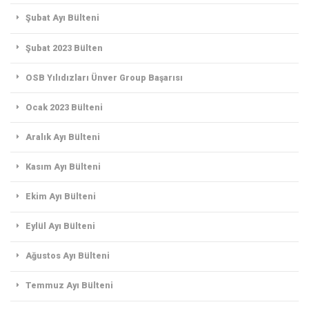
Şubat Ayı Bülteni
Şubat 2023 Bülten
OSB Yılıdızları Ünver Group Başarısı
Ocak 2023 Bülteni
Aralık Ayı Bülteni
Kasım Ayı Bülteni
Ekim Ayı Bülteni
Eylül Ayı Bülteni
Ağustos Ayı Bülteni
Temmuz Ayı Bülteni