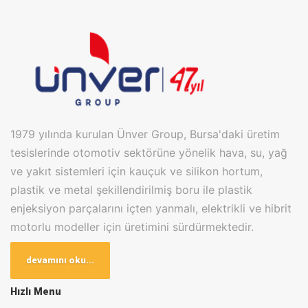
1979 yılında kurulan Ünver Group, Bursa'daki üretim
tesislerinde otomotiv sektörüne yönelik hava, su, yağ
ve yakıt sistemleri için kauçuk ve silikon hortum,
plastik ve metal şekillendirilmiş boru ile plastik
enjeksiyon parçalarını içten yanmalı, elektrikli ve hibrit
motorlu modeller için üretimini sürdürmektedir.
Bugün Bursa Kayapa OSB ve Badırga Karma OSB
devamını oku...
olmak üzere 2 farklı lokasyonda bulunan üretim
Hızlı Menu
tesislerinde toplam 20.000m2 kapalı alanda en son