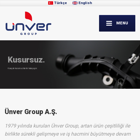
Türkçe
English
MENU
Kusursuz.
Kauçuk kusursuzluk ile buluşuyor.
Ünver Group A.Ş.
1979 yılında kurulan Ünver Group, artan ürün çeşitliliği ile
birlikte sürekli gelişmeye ve iş hacmini büyütmeye devam