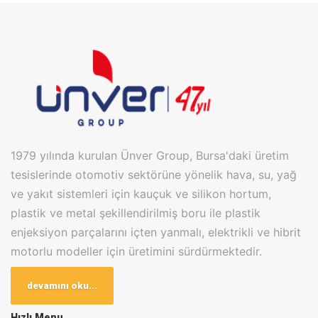
1979 yılında kurulan Ünver Group, Bursa'daki üretim
tesislerinde otomotiv sektörüne yönelik hava, su, yağ
ve yakıt sistemleri için kauçuk ve silikon hortum,
plastik ve metal şekillendirilmiş boru ile plastik
enjeksiyon parçalarını içten yanmalı, elektrikli ve hibrit
motorlu modeller için üretimini sürdürmektedir.
Bugün Bursa Kayapa OSB ve Badırga Karma OSB
devamını oku...
olmak üzere 2 farklı lokasyonda bulunan üretim
Hızlı Menu