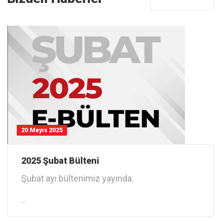
20 Mayıs 2025
2025 Şubat Bülteni
Şubat ayı bültenimiz yayında.
Link
…