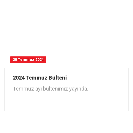
25 Temmuz 2024
2024 Temmuz Bülteni
Temmuz ayı bültenimiz yayında.
Link
…